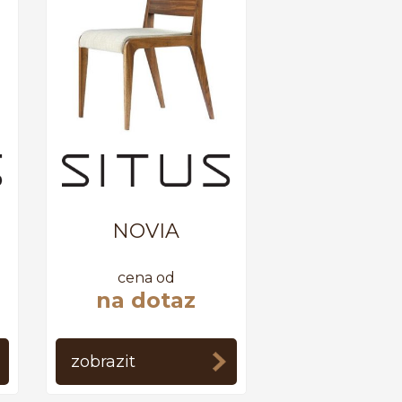
NOVIA
cena od
na dotaz
zobrazit