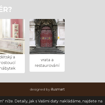
ÉR?
dětský a
vrata a
rostoucí
restaurování
nábytek
designed by
illusmart
m" níže. Detaily, jak s Vašimi daty nakládáme, najdete na