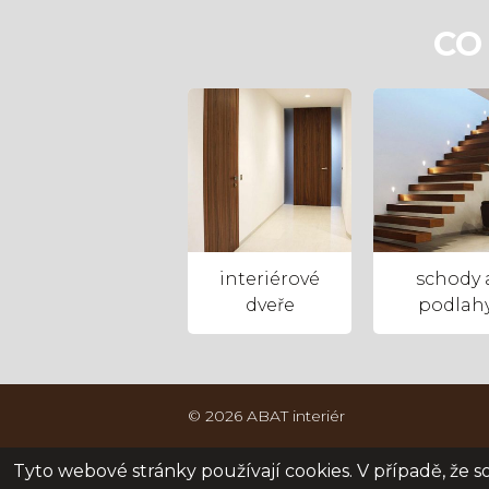
CO
interiérové
schody 
dveře
podlah
© 2026 ABAT interiér
Tyto webové stránky používají cookies. V případě, že sou