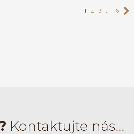
1
2
3
…
16
>>
?
Kontaktujte nás...