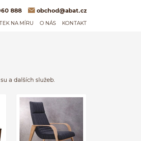
060 888
obchod@abat.cz
TEK NA MÍRU
O NÁS
KONTAKT
u a dalších služeb.