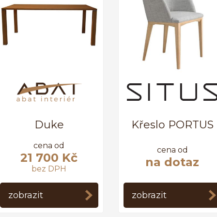
Duke
Křeslo PORTUS
cena od
cena od
21 700 Kč
na dotaz
bez DPH
zobrazit
zobrazit