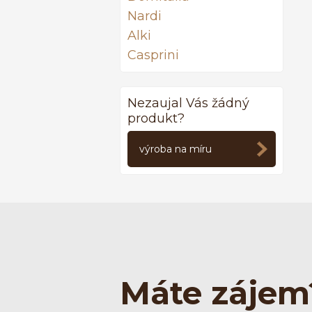
Nardi
Alki
Casprini
Nezaujal Vás žádný
produkt?
výroba na míru
Máte zájem