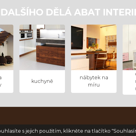
 DALŠÍHO DĚLÁ ABAT INTERI
a
nábytek na
kuchyně
y
míru
hlasíte s jejich použitím, klikněte na tlačítko "Souhlasí